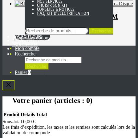
NOS SERVICES
de
produit
choisies
CHOISIR SON KIT
prix :
a
CONSEILS & NOTICES
sur
F.A.Q KIT D’ÉLECTRIFICATION
4095
,00
€
plusieurs
BLADE99 – GRAVEL SRAM
la
à
variations.
page
RIVAL 420 W/h – Disque
5195,00 €
Les
du
Recherche
options
Recherche
produit
pour :
NOS BOUTIQUES
peuvent
Ce
Choix des options
ACTUALITÉS
être
produit
MON COMPTE
choisies
Mon compte
a
sur
Recherche
plusieurs
la
Recherche
variations.
page
pour :
Les
Recherche
du
options
Panier
0
produit
peuvent
être
choisies
CRÉER
sur
SON
la
Votre panier
(articles : 0)
KIT
page
VÉLOS
du
CBT
Produit
Détails
Total
produit
LA
Sous-total
0,00 €
SOCIÉTÉ
NOS
Produits
Les frais d’expédition, les taxes et les remises sont calculés lors de la
BOUTIQUES
validation de commande.
dans
ACTUALITÉS