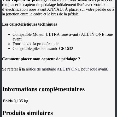
LANGUES
remplacer le capteur de pédalage initialement livré avec votre kit
MOTEURS
d’électrification roue-avant ANNAD. À placer sur votre pédale ou à
BATTERIES
la jonction entre le cadre et le bras de la pédale.
ÉQUIPEMENTS
SUPPORTS
MOTEURS
Les caractéristiques techniques
ROUE
AVANT
Compatible Moteur ULTRA roue-avant / ALL IN ONE roue
MOTEURS
avant
ROUE
Fourni avec la première pile
ARRIÈRE
Compatible piles Panasonic CR1632
BATTERIES
TESLA
BATTERIES
Comment placer mon capteur de pédalage ?
OEM
BATTERIES
Se référer à la
notice de montage ALL IN ONE pour roue avant.
TRAPÈZE
CHARGEURS
ÉCRANS/COMPTEURS
PNEUS
CÂBLES
Informations complémentaires
ACCESSOIRES
NOS
SERVICES
Poids
0,135 kg
CHOISIR
SON
KIT
Produits similaires
CONSEILS