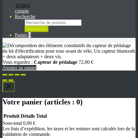
10
,00
€
compte
Recherche
Recherche
pour :
Recherche
Panier
0
Vous regardez :
Capteur de pédalage
72
,00
€
Ajouter au panier
Votre panier
(articles : 0)
Produit
Détails
Total
Sous-total
0,00 €
Produits
Les frais d’expédition, les taxes et les remises sont calculés lors de la
validation de commande.
dans