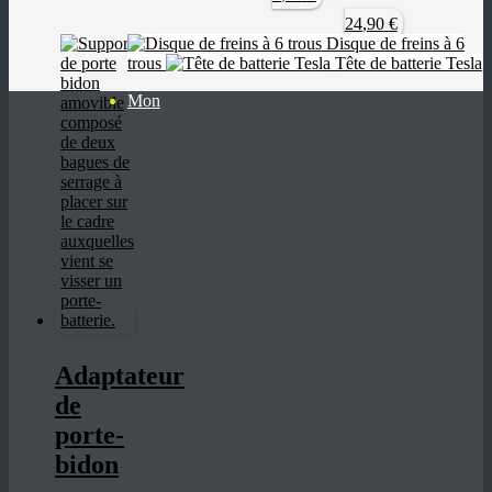
page
15
plusieurs
,00
€
24
,90
€
du
à
variations.
Disque de freins à 6
produit
20,00 €
Les
trous
Tête de batterie Tesla
options
peuvent
Mon
être
choisies
sur
la
page
du
produit
Adaptateur
de
porte-
bidon