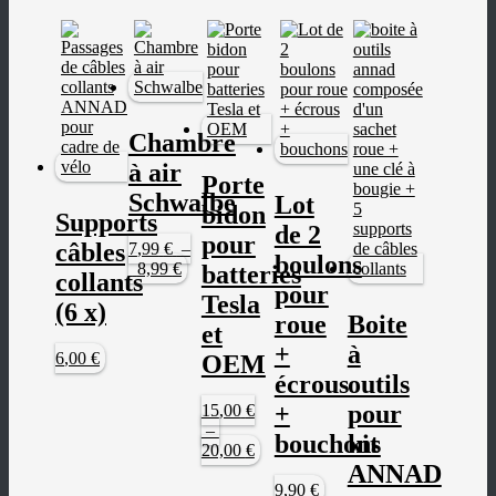
&
NOTICES
F.A.Q
KIT
D’ÉLECTRIFICATION
Chambre
à air
Porte
Schwalbe
Lot
bidon
Supports
de 2
pour
câbles
7
,99
€
–
boulons
Plage
Ce
8,99
€
batteries
collants
de
produit
pour
Tesla
(6 x)
prix :
a
roue
Boite
7
plusieurs
,99
€
et
à
variations.
+
à
6
,00
€
OEM
8,99 €
Les
écrous
outils
options
peuvent
+
pour
15
,00
€
être
–
bouchons
kit
choisies
Plage
Ce
20,00
€
sur
ANNAD
de
produit
la
prix :
a
9
,90
€