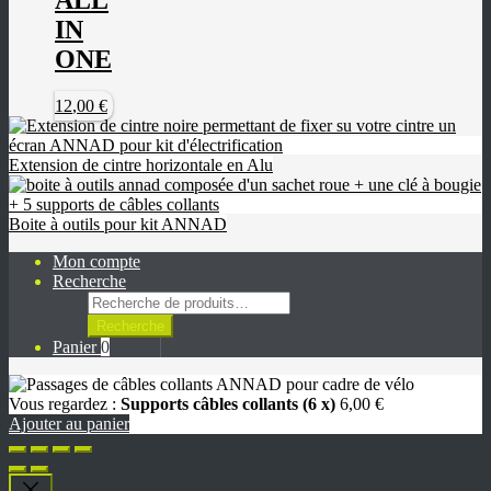
ALL
IN
ONE
12
,00
€
Extension de cintre horizontale en Alu
Boite à outils pour kit ANNAD
Mon compte
Recherche
Recherche
pour :
Recherche
Panier
0
Vous regardez :
Supports câbles collants (6 x)
6
,00
€
Ajouter au panier