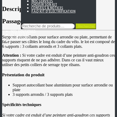
NOS SERVICES
(6
CHOISIR SON KIT
x)
Description
CONSEILS & NOTICES
F.A.Q KIT D’ÉLECTRIFICATION
Passages de câbles autocollants
Recherche
Recherche
pour :
NOS BOUTIQUES
ACTUALITÉS
Supports autocollants pour surface arrondie ou plate, permettant de
MON COMPTE
faire passer ses câbles le long du cadre du vélo. le lot est composé de
6 supports : 3 collants arrondis et 3 collants plats.
Attention :
Si votre cadre est enduit d’une peinture anti-goudron ces
supports risquent de ne pas adhérer. Dans ce cas il vaut mieux
utiliser des petits colliers de serrage type rilsans.
Présentation du produit
CRÉER
SON
Support autocollant base aluminium pour surface arrondie ou
KIT
plate
VÉLOS
3 supports arrondis / 3 supports plats
CBT
LA
SOCIÉTÉ
Spécificités techniques
NOS
BOUTIQUES
Si votre cadre est enduit d’une peinture anti-goudron ces supports
ACTUALITÉS