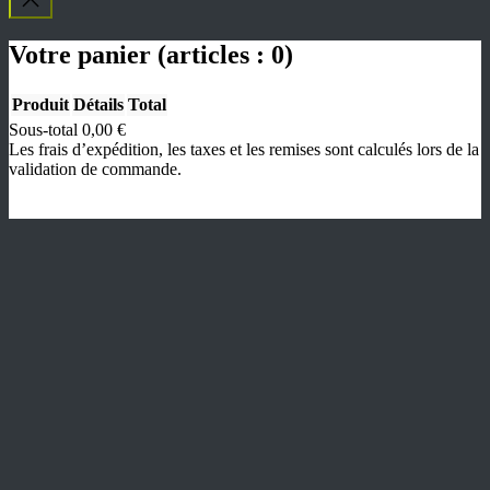
Votre panier
(articles : 0)
Produit
Détails
Total
Sous-total
0,00 €
Produits
Les frais d’expédition, les taxes et les remises sont calculés lors de la
validation de commande.
dans
Voir mon panier
le
Valider la commande
panier