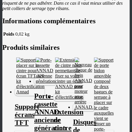
risquent de ne pas adhérer. Dans ce cas il vaut mieux utiliser des
LANGUES
MOTEURS
petit colliers de serrage type rilsans.
BATTERIES
ÉQUIPEMENTS
Informations complémentaires
SUPPORTS
MOTEURS
ROUE
Poids
0,02 kg
AVANT
MOTEURS
ROUE
Produits similaires
ARRIÈRE
BATTERIES
TESLA
BATTERIES
OEM
BATTERIES
TRAPÈZE
CHARGEURS
ÉCRANS/COMPTEURS
PNEUS
Porte-
CÂBLES
ACCESSOIRES
cassette
Support
NOS
ANNAD
Extension
SERVICES
écrans
CHOISIR
ancienne
de
Disques
SON
TFT
KIT
génération
cintre
de
CONSEILS